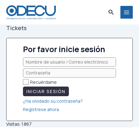
Ir
al
Buscar
MAI
contenido
Tickets
MEN
Por favor inicie sesión
Recuérdame
INICIAR SESIÓN
¿Ha olvidado su contraseña?
Regístrese ahora
Visitas:
1.867