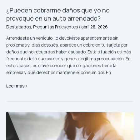
un
siniestro?
¿Pueden cobrarme daños que yo no
provoqué en un auto arrendado?
Destacados
,
Preguntas Frecuentes
/
abril 28, 2026
Arrendaste un vehículo, lo devolviste aparentemente sin
problemas y, días después, aparece un cobro en tu tarjeta por
daños que no recuerdas haber causado. Esta situación es más
frecuente de lo que parece y genera legítima preocupación. En
estos casos, es clave conocer qué obligaciones tiene la
empresa y qué derechos mantiene el consumidor. En
¿Pueden
Leer más »
cobrarme
daños
que
yo
no
provoqué
en