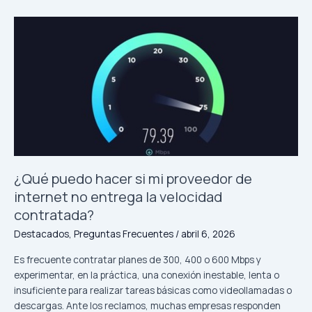
propuesta
de
la
CMF
deja
en
manos
de
los
bancos
la
exclusión
¿Qué puedo hacer si mi proveedor de
de
internet no entrega la velocidad
personas
contratada?
mayores
y
Destacados
,
Preguntas Frecuentes
/
abril 6, 2026
consumidores
Es frecuente contratar planes de 300, 400 o 600 Mbps y
con
experimentar, en la práctica, una conexión inestable, lenta o
barreras
insuficiente para realizar tareas básicas como videollamadas o
de
descargas. Ante los reclamos, muchas empresas responden
acceso