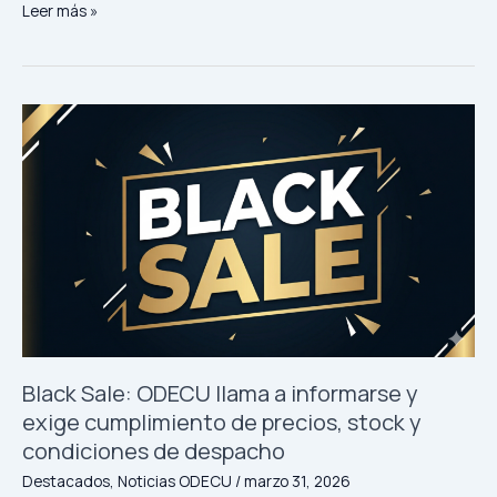
ODECU
Leer más »
participa
en
diálogo
global
por
el
Día
Mundial
de
los
Derechos
del
Consumidor
2026
y
Black Sale: ODECU llama a informarse y
refuerza
exige cumplimiento de precios, stock y
llamado
condiciones de despacho
a
mejorar
Destacados
,
Noticias ODECU
/
marzo 31, 2026