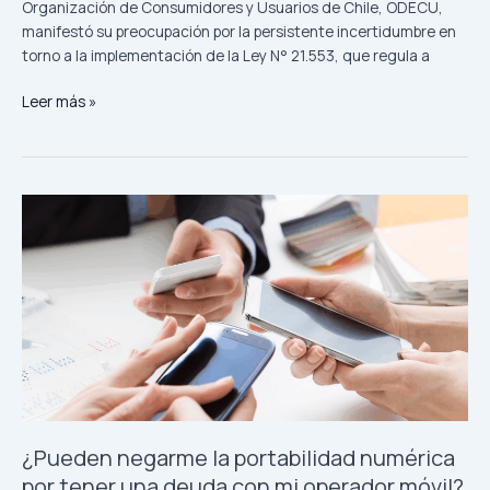
Organización de Consumidores y Usuarios de Chile, ODECU,
manifestó su preocupación por la persistente incertidumbre en
torno a la implementación de la Ley N° 21.553, que regula a
ODECU
Leer más »
llama
a
terminar
con
la
incertidumbre
regulatoria
en
plataformas
de
transporte
sin
retroceder
en
¿Pueden negarme la portabilidad numérica
derechos
por tener una deuda con mi operador móvil?
de