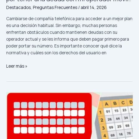
los
Destacados
,
Preguntas Frecuentes
/
abril 14, 2026
consumidores
Cambiarse de compañía telefónica para acceder a un mejor plan
es una decisión habitual. Sin embargo, muchas personas
enfrentan obstáculos cuando mantienen deudas con su
operador actual y se les informa que deben pagar primero para
poder portar su número. Es importante conocer qué dice la
normativa y cuáles son los derechos del usuario en
¿Pueden
Leer más »
negarme
la
portabilidad
numérica
por
tener
una
deuda
con
mi