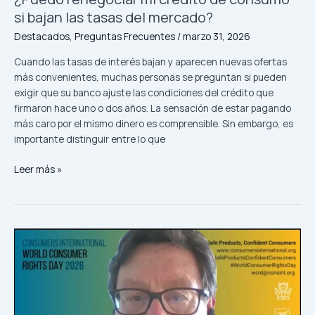
si bajan las tasas del mercado?
Destacados
,
Preguntas Frecuentes
/
marzo 31, 2026
Cuando las tasas de interés bajan y aparecen nuevas ofertas
más convenientes, muchas personas se preguntan si pueden
exigir que su banco ajuste las condiciones del crédito que
firmaron hace uno o dos años. La sensación de estar pagando
más caro por el mismo dinero es comprensible. Sin embargo, es
importante distinguir entre lo que
¿Puedo
Leer más »
renegociar
mi
crédito
de
consumo
si
bajan
las
tasas