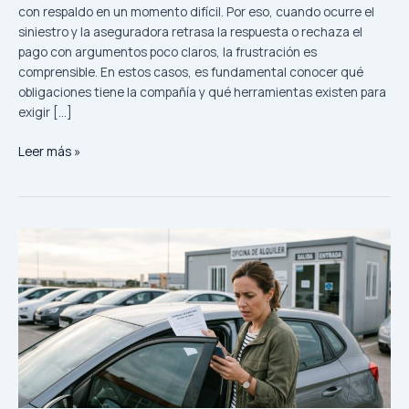
con respaldo en un momento difícil. Por eso, cuando ocurre el
siniestro y la aseguradora retrasa la respuesta o rechaza el
pago con argumentos poco claros, la frustración es
comprensible. En estos casos, es fundamental conocer qué
obligaciones tiene la compañía y qué herramientas existen para
exigir […]
¿Qué
Leer más »
puedo
hacer
si
mi
aseguradora
rechaza
o
demora
injustificadamente
el
pago
de