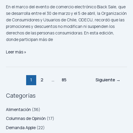
la
seguridad
En el marco del evento de comercio electrónico Black Sale, que
de
se desarrolla entre el 30 de marzo y el 5 de abril, la Organización
productos
de Consumidores y Usuarios de Chile, ODECU, recordó que las
promociones y descuentos no modifican ni suspenden los
derechos de las personas consumidoras. En esta edición,
donde participan más de
Black
Leer más »
Sale:
ODECU
llama
a
1
2
…
85
Siguiente
→
informarse
y
Categorías
exige
cumplimiento
Alimentación
(36)
de
precios,
Columnas de Opinión
(17)
stock
Demanda Apple
(22)
y