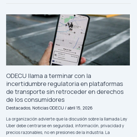
hacer
si
un
curso
que
contraté
es
cancelado
o
modificado
sin
ODECU llama a terminar con la
mi
consentimiento?
incertidumbre regulatoria en plataformas
de transporte sin retroceder en derechos
de los consumidores
Destacados
,
Noticias ODECU
/
abril 15, 2026
La organización advierte que la discusión sobre la llamada Ley
Uber debe centrarse en seguridad, información, privacidad y
precios razonables, no en presiones de la industria. La