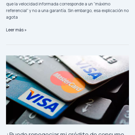
que la velocidad informada corresponde a un “máximo
referencial” y no a una garantía. Sin embargo, esa explicación no
agota
¿Qué
Leer más »
puedo
hacer
si
mi
proveedor
de
internet
no
entrega
la
velocidad
contratada?
¿Puedo renegociar mi crédito de consumo