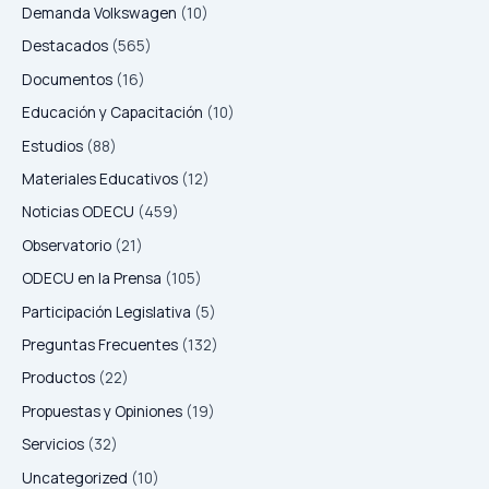
Demanda Volkswagen
(10)
condiciones
de
Destacados
(565)
despacho
Documentos
(16)
Educación y Capacitación
(10)
Estudios
(88)
Materiales Educativos
(12)
Noticias ODECU
(459)
Observatorio
(21)
ODECU en la Prensa
(105)
Participación Legislativa
(5)
Preguntas Frecuentes
(132)
Productos
(22)
Propuestas y Opiniones
(19)
Servicios
(32)
Uncategorized
(10)