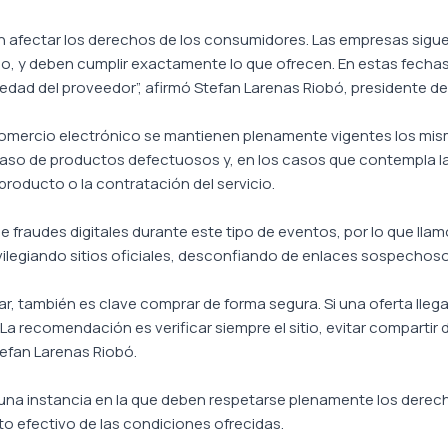
fectar los derechos de los consumidores. Las empresas siguen ob
ho, y deben cumplir exactamente lo que ofrecen. En estas fechas
riedad del proveedor”, afirmó Stefan Larenas Riobó, presidente d
omercio electrónico se mantienen plenamente vigentes los mi
n caso de productos defectuosos y, en los casos que contempla l
 producto o la contratación del servicio.
e fraudes digitales durante este tipo de eventos, por lo que lla
vilegiando sitios oficiales, desconfiando de enlaces sospechos
r, también es clave comprar de forma segura. Si una oferta lleg
 La recomendación es verificar siempre el sitio, evitar compartir
efan Larenas Riobó.
s una instancia en la que deben respetarse plenamente los derec
 efectivo de las condiciones ofrecidas.