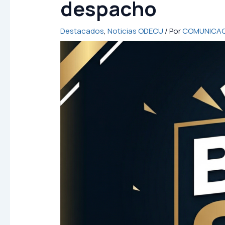
despacho
Destacados
,
Noticias ODECU
/ Por
COMUNICAC