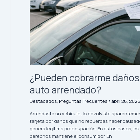
pago
de
un
siniestro?
¿Pueden cobrarme daños 
auto arrendado?
Destacados
,
Preguntas Frecuentes
/
abril 28, 202
Arrendaste un vehículo, lo devolviste aparentemen
tarjeta por daños que no recuerdas haber causado
genera legítima preocupación. En estos casos, es
derechos mantiene el consumidor. En