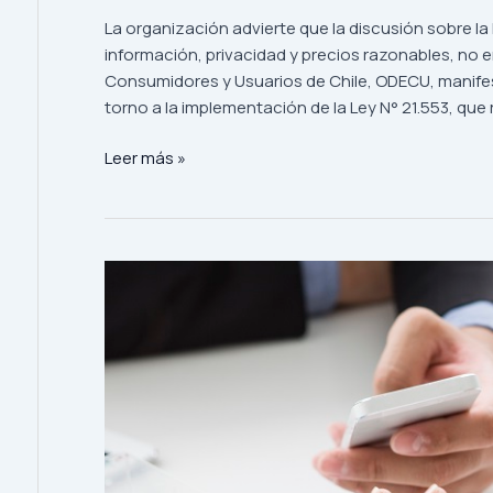
La organización advierte que la discusión sobre l
información, privacidad y precios razonables, no e
Consumidores y Usuarios de Chile, ODECU, manifes
torno a la implementación de la Ley N° 21.553, que 
ODECU
Leer más »
llama
a
terminar
con
la
incertidumbre
regulatoria
en
plataformas
de
transporte
sin