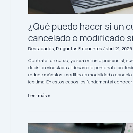
¿Qué puedo hacer si un c
cancelado o modificado s
Destacados
,
Preguntas Frecuentes
/
abril 21, 2026
Contratar un curso, ya sea online o presencial, su
decisión vinculada al desarrollo personal o profesio
reduce módulos, modifica la modalidad o cancela 
legítima. En estos casos, es fundamental conocer
¿Qué
Leer más »
puedo
hacer
si
un
curso