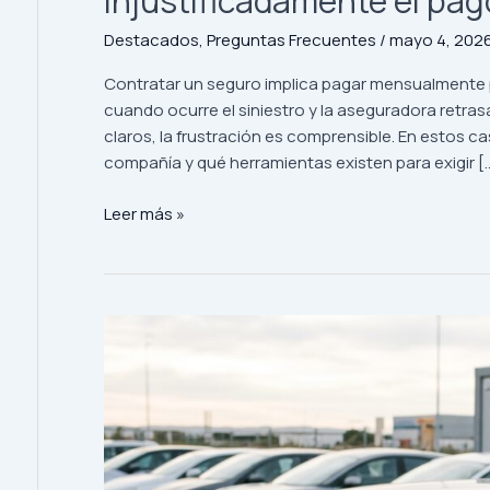
injustificadamente el pag
Destacados
,
Preguntas Frecuentes
/
mayo 4, 202
Contratar un seguro implica pagar mensualmente p
cuando ocurre el siniestro y la aseguradora retr
claros, la frustración es comprensible. En estos 
compañía y qué herramientas existen para exigir [
¿Qué
Leer más »
puedo
hacer
si
mi
aseguradora
rechaza
o
demora
injustificadamente
el