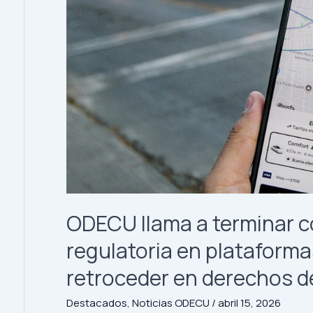
que
contraté
es
cancelado
o
modificado
sin
mi
consentimiento?
ODECU llama a terminar c
regulatoria en plataforma
retroceder en derechos d
Destacados
,
Noticias ODECU
/
abril 15, 2026