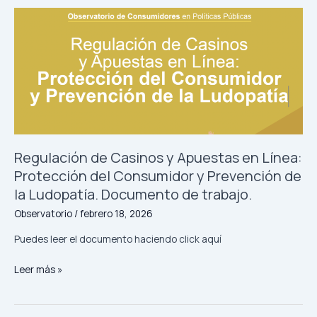
en
Supermercados
y
Protección
de
Datos
Personales
de
las
y
Regulación de Casinos y Apuestas en Línea:
los
Protección del Consumidor y Prevención de
Consumidores.
la Ludopatía. Documento de trabajo.
Minuta
de
Observatorio
/
febrero 18, 2026
trabajo
Puedes leer el documento haciendo click aquí
n°24
Regulación
Leer más »
de
Casinos
y