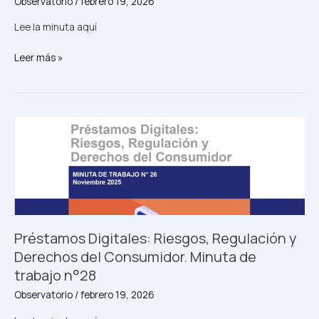
Observatorio
/
febrero 19, 2026
Lee la minuta aquí
Comparación
Leer más »
de
propuestas
en
derechos
del
consumidor:
Segunda
vuelta
presidencial.
Minuta
de
Préstamos Digitales: Riesgos, Regulación y
trabajo
Derechos del Consumidor. Minuta de
n°29
trabajo n°28
Observatorio
/
febrero 19, 2026