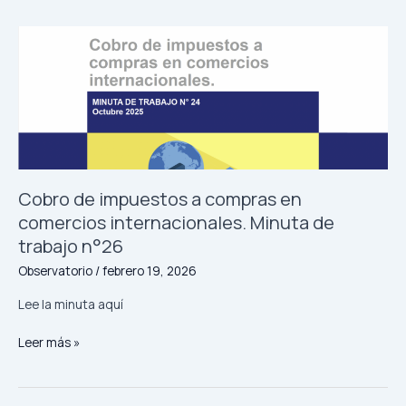
tarifas
eléctricas.
Minuta
de
trabajo
n°27
Cobro de impuestos a compras en
comercios internacionales. Minuta de
trabajo n°26
Observatorio
/
febrero 19, 2026
Lee la minuta aquí
Cobro
Leer más »
de
impuestos
a