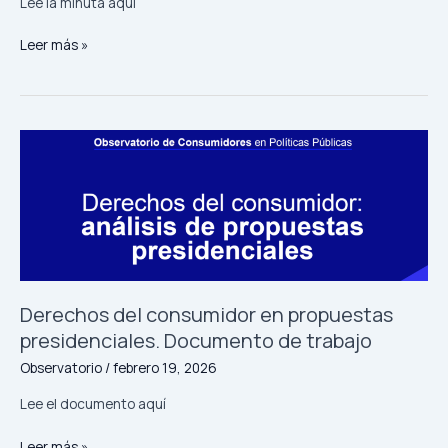
Lee la minuta aquí
Préstamos
Leer más »
Digitales:
Riesgos,
Regulación
y
Derechos
del
Consumidor.
Minuta
de
trabajo
n°28
Derechos del consumidor en propuestas
presidenciales. Documento de trabajo
Observatorio
/
febrero 19, 2026
Lee el documento aquí
Derechos
Leer más »