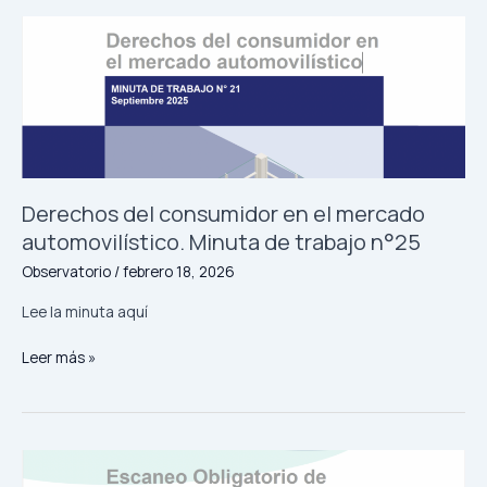
compras
en
comercios
internacionales.
Minuta
de
trabajo
n°26
Derechos del consumidor en el mercado
automovilístico. Minuta de trabajo n°25
Observatorio
/
febrero 18, 2026
Lee la minuta aquí
Derechos
Leer más »
del
consumidor
en
el
mercado