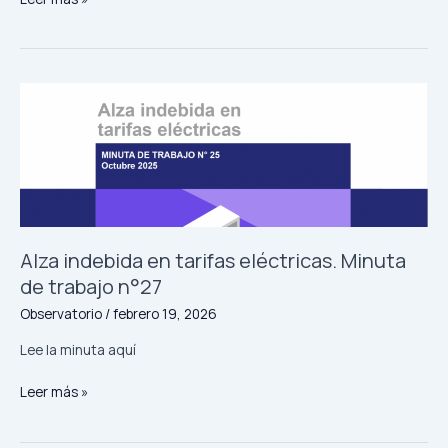
del
consumidor
en
propuestas
presidenciales.
Documento
de
trabajo
Alza indebida en tarifas eléctricas. Minuta
de trabajo n°27
Observatorio
/
febrero 19, 2026
Lee la minuta aquí
Alza
Leer más »
indebida
en