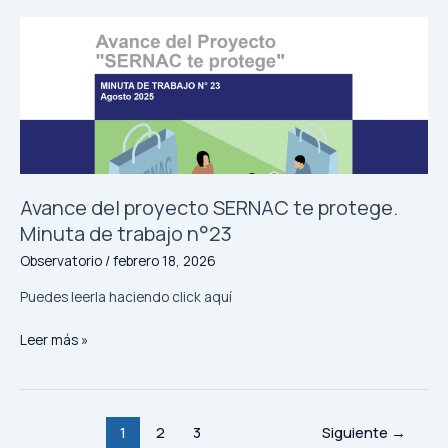
Apuestas
en
Línea:
Protección
del
Consumidor
y
Prevención
de
Avance del proyecto SERNAC te protege.
la
Minuta de trabajo n°23
Ludopatía.
Observatorio
/
febrero 18, 2026
Documento
de
Puedes leerla haciendo click aquí
trabajo.
Avance
Leer más »
del
proyecto
SERNAC
te
1
2
3
Siguiente
→