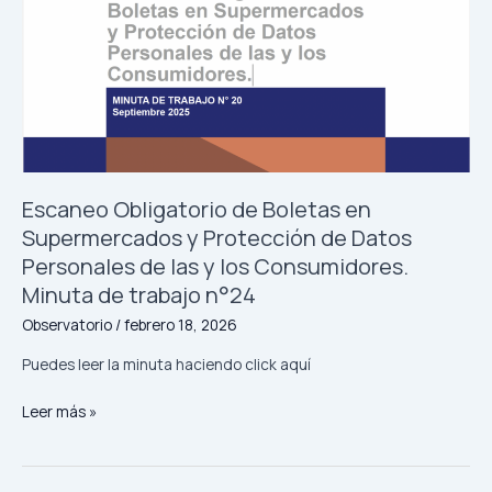
automovilístico.
Minuta
de
trabajo
n°25
Escaneo Obligatorio de Boletas en
Supermercados y Protección de Datos
Personales de las y los Consumidores.
Minuta de trabajo n°24
Observatorio
/
febrero 18, 2026
Puedes leer la minuta haciendo click aquí
Escaneo
Leer más »
Obligatorio
de
Boletas