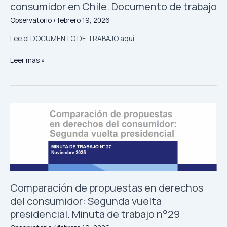
consumidor en Chile. Documento de trabajo
Observatorio
/
febrero 19, 2026
Lee el DOCUMENTO DE TRABAJO aquí
Eventos
Leer más »
masivos
y
protección
al
consumidor
en
Chile.
Documento
de
trabajo
Comparación de propuestas en derechos
del consumidor: Segunda vuelta
presidencial. Minuta de trabajo n°29