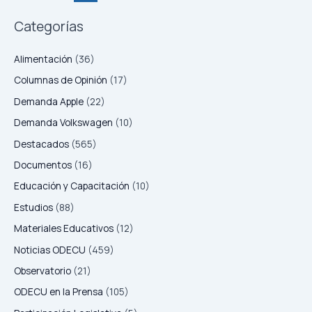
protege.
Minuta
Categorías
de
trabajo
Alimentación
(36)
n°23
Columnas de Opinión
(17)
Demanda Apple
(22)
Demanda Volkswagen
(10)
Destacados
(565)
Documentos
(16)
Educación y Capacitación
(10)
Estudios
(88)
Materiales Educativos
(12)
Noticias ODECU
(459)
Observatorio
(21)
ODECU en la Prensa
(105)