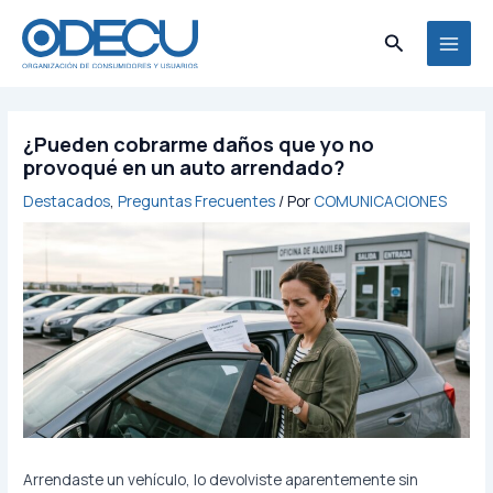
Ir
al
Buscar
MAI
contenido
MEN
¿Pueden cobrarme daños que yo no
provoqué en un auto arrendado?
Destacados
,
Preguntas Frecuentes
/ Por
COMUNICACIONES
Arrendaste un vehículo, lo devolviste aparentemente sin