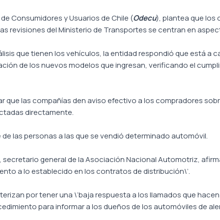
n de Consumidores y Usuarios de Chile (
Odecu
), plantea que los
as revisiones del Ministerio de Transportes se centran en aspec
lisis que tienen los vehículos, la entidad respondió que está a ca
gación de los nuevos modelos que ingresan, verificando el cum
r que las compañías den aviso efectivo a los compradores sobre 
actadas directamente.
e de las personas a las que se vendió determinado automóvil.
secretario general de la Asociación Nacional Automotriz, afirma 
nto a lo establecido en los contratos de distribución\’.
rizan por tener una \’baja respuesta a los llamados que hacen l
cedimiento para informar a los dueños de los automóviles de aler