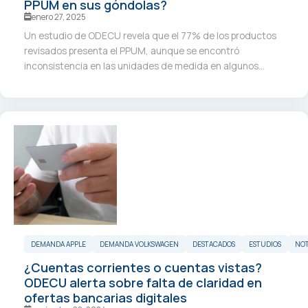
PPUM en sus góndolas?
enero 27, 2025
Un estudio de ODECU revela que el 77% de los productos
revisados presenta el PPUM, aunque se encontró
inconsistencia en las unidades de medida en algunos...
DEMANDA APPLE
DEMANDA VOLKSWAGEN
DESTACADOS
ESTUDIOS
NOT
¿Cuentas corrientes o cuentas vistas?
ODECU alerta sobre falta de claridad en
ofertas bancarias digitales