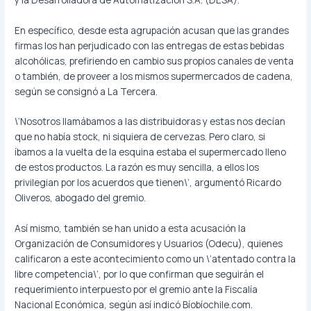
En específico, desde esta agrupación acusan que las grandes
firmas los han perjudicado con las entregas de estas bebidas
alcohólicas, prefiriendo en cambio sus propios canales de venta
o también, de proveer a los mismos supermercados de cadena,
según se consignó a La Tercera.
\’Nosotros llamábamos a las distribuidoras y estas nos decían
que no había stock, ni siquiera de cervezas. Pero claro, si
íbamos a la vuelta de la esquina estaba el supermercado lleno
de estos productos. La razón es muy sencilla, a ellos los
privilegian por los acuerdos que tienen\’, argumentó Ricardo
Oliveros, abogado del gremio.
Así mismo, también se han unido a esta acusación la
Organización de Consumidores y Usuarios (Odecu), quienes
calificaron a este acontecimiento como un \’atentado contra la
libre competencia\’, por lo que confirman que seguirán el
requerimiento interpuesto por el gremio ante la Fiscalía
Nacional Económica, según así indicó Bíobíochile.com.