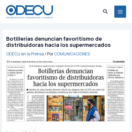
Ir
MAI
al
Buscar
MEN
contenido
Botillerías denuncian favoritismo de
distribuidoras hacia los supermercados
ODECU en la Prensa
/ Por
COMUNICACIONES