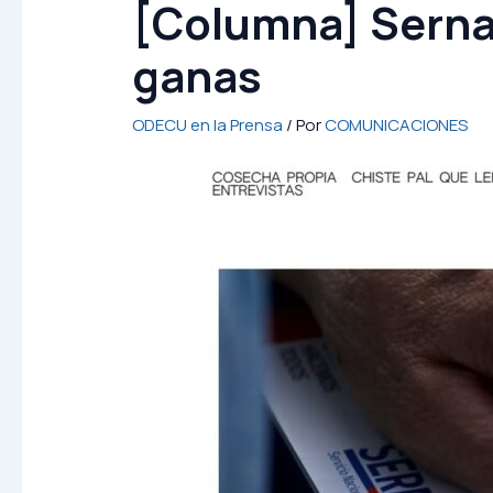
[Columna] Sernac
ganas
ODECU en la Prensa
/ Por
COMUNICACIONES