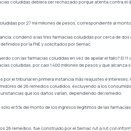
macias coludidas debiera ser rechazado porque atenta contra el
ludidas por 27 mil millones de pesos, correspondiente al monto 
stancia, condenó a las tres farmacias coludidas por cerca de dos 
finidos por la FNE y solicitados por Sernac.
uerdo con las farmacias coludidas en vez de apelar el fallo? El 11
acias coludidas, por casi 1.400 millones de pesos y que alcanza 
or el tribunal en primera instancia más reajustes e intereses, no 
nsumidores de 26 remedios coludidos, excluyendo a los consumido
rcunstancias que los daños varían, dependiendo del remedio.
sólo el 5% del monto de los ingresos ilegítimos de las farmacias
 los 26 remedios, fue construido por el Sernac rut a rut con info