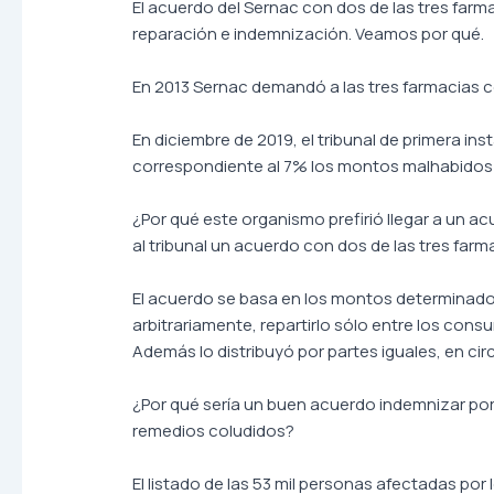
El acuerdo del Sernac con dos de las tres far
reparación e indemnización. Veamos por qué.
En 2013 Sernac demandó a las tres farmacias co
En diciembre de 2019, el tribunal de primera in
correspondiente al 7% los montos malhabidos de
¿Por qué este organismo prefirió llegar a un ac
al tribunal un acuerdo con dos de las tres farm
El acuerdo se basa en los montos determinados p
arbitrariamente, repartirlo sólo entre los co
Además lo distribuyó por partes iguales, en ci
¿Por qué sería un buen acuerdo indemnizar por 
remedios coludidos?
El listado de las 53 mil personas afectadas por