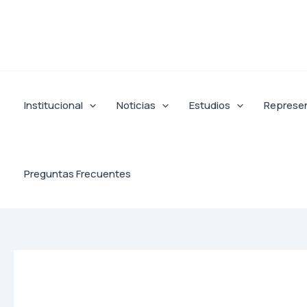
Ir
al
contenido
Institucional
Noticias
Estudios
Represe
Preguntas Frecuentes