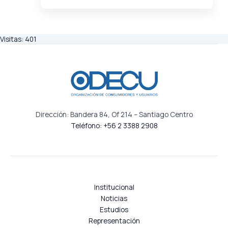
n
*
n
*
*
d
t
e
i
r
d
Visitas:
401
e
a
s
d
i
/
d
R
e
.
n
U
c
Dirección: Bandera 84, Of 214 – Santiago Centro
.
i
Teléfono: +56 2 3388 2908
T
a
.
*
*
Institucional
Noticias
Estudios
Representación