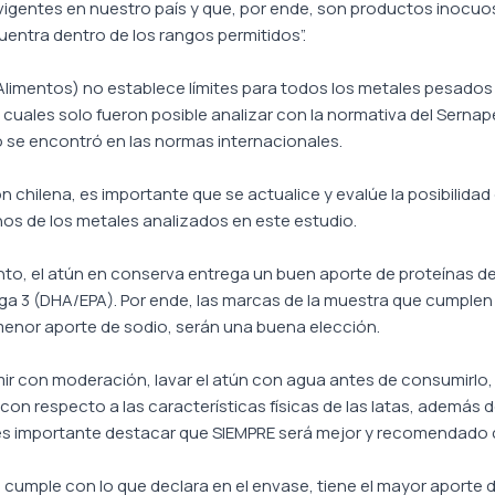
 vigentes en nuestro país y que, por ende, son productos inocu
entra dentro de los rangos permitidos”.
Alimentos) no establece límites para todos los metales pesados
 cuales solo fueron posible analizar con la normativa del Serna
o se encontró en las normas internacionales.
 chilena, es importante que se actualice y evalúe la posibilidad d
nos de los metales analizados en este estudio.
ento, el atún en conserva entrega un buen aporte de proteínas de
a 3 (DHA/EPA). Por ende, las marcas de la muestra que cumplen
menor aporte de sodio, serán una buena elección.
 con moderación, lavar el atún con agua antes de consumirlo, 
especto a las características físicas de las latas, además de n
 es importante destacar que SIEMPRE será mejor y recomendado 
 cumple con lo que declara en el envase, tiene el mayor aporte d