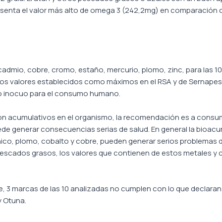
senta el valor más alto de omega 3 (242,2mg) en comparación co
dmio, cobre, cromo, estaño, mercurio, plomo, zinc, para las 1
os valores establecidos como máximos en el RSA y de Sernapesca
o inocuo para el consumo humano.
n acumulativos en el organismo, la recomendación es a consum
e generar consecuencias serias de salud. En general la bioacum
ico, plomo, cobalto y cobre, pueden generar serios problemas d
pescados grasos, los valores que contienen de estos metales y
, 3 marcas de las 10 analizadas no cumplen con lo que declaran 
y Otuna.