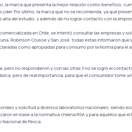
o, la marca que presenta la mejor relación costo-beneficio, cum
Lider. Por último, la marca que no se recomienda, ya que presen
 alta del estudio, y además de no lograr contacto con la empre
comercializada en Chile, se intentó consultar las empresas y sol
tuna, Robinson Crusoe y San José, todas estas informaron que l
eclaradas como apropiadas para consumo por la Norma para el at
, pero no respondieron y con las otras 3 no se logró el contacto 
ásica, pero de real importancia, para que el consumidor tome u
n sondeo y solicitud a diversos laboratorios nacionales, siendo es
aron en base a la normativa chilena RSA y para aquellos que el RS
io Nacional de Pesca.