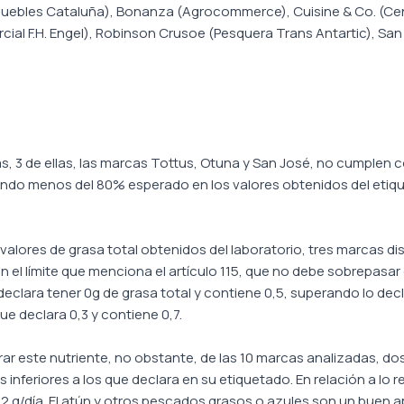
uebles Cataluña), Bonanza (Agrocommerce), Cuisine & Co. (Cenco
ial F.H. Engel), Robinson Crusoe (Pesquera Trans Antartic), Sa
s, 3 de ellas, las marcas Tottus, Otuna y San José, no cumplen c
ando menos del 80% esperado en los valores obtenidos del etiq
valores de grasa total obtenidos del laboratorio, tres marcas d
n el límite que menciona el artículo 115, que no debe sobrepasar
eclara tener 0g de grasa total y contiene 0,5, superando lo decl
e declara 0,3 y contiene 0,7.
rar este nutriente, no obstante, de las 10 marcas analizadas, do
s inferiores a los que declara en su etiquetado. En relación a l
 g/día. El atún y otros pescados grasos o azules son un buen a