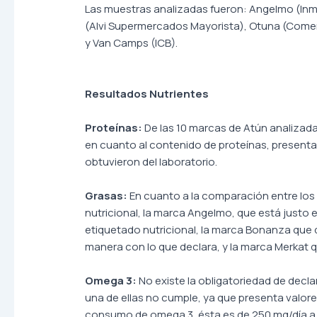
Las muestras analizadas fueron: Angelmo (Inm
(Alvi Supermercados Mayorista), Otuna (Comerc
y Van Camps (ICB).
Resultados Nutrientes
Proteínas:
De las 10 marcas de Atún analizada
en cuanto al contenido de proteínas, present
obtuvieron del laboratorio.
Grasas:
En cuanto a la comparación entre los 
nutricional, la marca Angelmo, que está justo e
etiquetado nutricional, la marca Bonanza que d
manera con lo que declara, y la marca Merkat qu
Omega 3:
No existe la obligatoriedad de decla
una de ellas no cumple, ya que presenta valore
consumo de omega 3, ésta es de 250 mg/día a 2