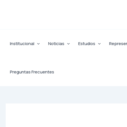
Ir
al
contenido
Institucional
Noticias
Estudios
Represe
Preguntas Frecuentes