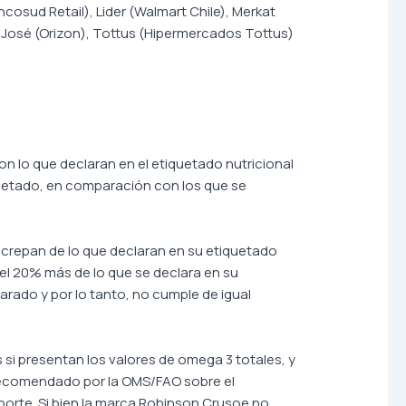
sud Retail), Lider (Walmart Chile), Merkat
n José (Orizon), Tottus (Hipermercados Tottus)
on lo que declaran en el etiquetado nutricional
uetado, en comparación con los que se
iscrepan de lo que declaran en su etiquetado
 el 20% más de lo que se declara en su
arado y por lo tanto, no cumple de igual
s si presentan los valores de omega 3 totales, y
o recomendado por la OMS/FAO sobre el
porte. Si bien la marca Robinson Crusoe no