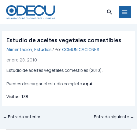
Ir
MAI
al
Buscar
MEN
contenido
Estudio de aceites vegetales comestibles
Alimentación
,
Estudios
/ Por
COMUNICACIONES
enero 28, 2010
Estudio de aceites vegetales comestibles (2010).
Puedes descargar el estudio completo
aquí
.
Visitas:
138
←
Entrada anterior
Entrada siguiente
→