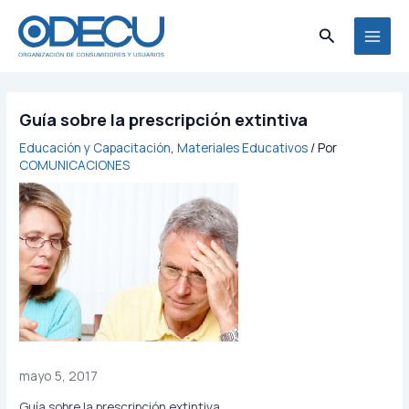
Ir
MAI
al
Buscar
MEN
contenido
Guía sobre la prescripción extintiva
Educación y Capacitación
,
Materiales Educativos
/ Por
COMUNICACIONES
mayo 5, 2017
Guía sobre la prescripción extintiva