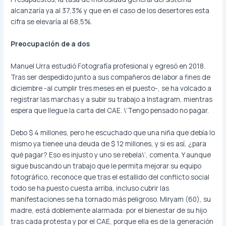
alcanzaría ya al 37,3% y que en el caso de los desertores esta
cifra se elevaría al 68,5%.
Preocupación de a dos
Manuel Urra estudió Fotografía profesional y egresó en 2018.
Tras ser despedido junto a sus compañeros de labor a fines de
diciembre -al cumplir tres meses en el puesto-, se ha volcado a
registrar las marchas y a subir su trabajo a Instagram, mientras
espera que llegue la carta del CAE. \’Tengo pensado no pagar.
Debo $ 4 millones, pero he escuchado que una niña que debía lo
mismo ya tienee una deuda de $ 12 millones, y si es así, ¿para
qué pagar? Eso es injusto y uno se rebela\’, comenta. Y aunque
sigue buscando un trabajo que le permita mejorar su equipo
fotográfico, reconoce que tras el estallido del conflicto social
todo se ha puesto cuesta arriba, incluso cubrir las
manifestaciones se ha tornado más peligroso. Miryam (60), su
madre, está doblemente alarmada: por el bienestar de su hijo
tras cada protesta y por el CAE, porque ella es de la generación