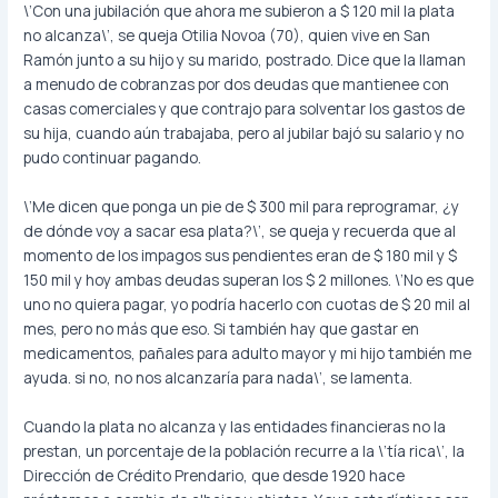
\’Con una jubilación que ahora me subieron a $ 120 mil la plata
no alcanza\’, se queja Otilia Novoa (70), quien vive en San
Ramón junto a su hijo y su marido, postrado. Dice que la llaman
a menudo de cobranzas por dos deudas que mantienee con
casas comerciales y que contrajo para solventar los gastos de
su hija, cuando aún trabajaba, pero al jubilar bajó su salario y no
pudo continuar pagando.
\’Me dicen que ponga un pie de $ 300 mil para reprogramar, ¿y
de dónde voy a sacar esa plata?\’, se queja y recuerda que al
momento de los impagos sus pendientes eran de $ 180 mil y $
150 mil y hoy ambas deudas superan los $ 2 millones. \’No es que
uno no quiera pagar, yo podría hacerlo con cuotas de $ 20 mil al
mes, pero no más que eso. Si también hay que gastar en
medicamentos, pañales para adulto mayor y mi hijo también me
ayuda. si no, no nos alcanzaría para nada\’, se lamenta.
Cuando la plata no alcanza y las entidades financieras no la
prestan, un porcentaje de la población recurre a la \’tía rica\’, la
Dirección de Crédito Prendario, que desde 1920 hace