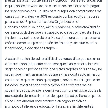
préstamos a cambio de alhajas y objetos. Y sus estadísticas son
inquietantes: un 40% de los clientes acude a ellos para pagar
los servicios básicos, un 30% para cumplir con compromisos de
casas comerciales y el 30% es usado por los adultos mayores
para la salud. El presidente de la Organización de
Consumidores y Usuarios,
Stefan Larenas
, el problema detrás
de la morosidad es que \’la capacidad de pago no existe, llega
fin de mes y se hace bicicleta. Ha existido una cultura de ver el
crédito como una prolongación del salario y, ante un evento
inesperado, la cadena se rompe\’.
A esta situación de vulnerabilidad,
Larenas
dice que se suma
el enorme analfabetismo financiero que existe en el país. \’Ves
segmentos de personas con dos o tres tarjetas en su casa y no
saben que mientras más las ocupen y más cuotas pidan mayor
es el monto que tendrán que pagar\’, advierte. El dirigente de
los consumidores pone como ejemplo las compras de los
supermercados, donde la gente va y compra en doce cuotas la
mercadería del mes sin entender que el crédito tiene un punto
finito. Para abordar este problema su organización ha
promovido talleres de educación financiera en diferentes