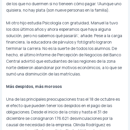
de los que no duermen si no tieneen cómo pagar. \’Aunque uno
quisiera, no hay plata (son nueve personas en la familia).
Mi otro hijo estudia Psicología con gratuidad, Manuel la tuvo
los dos últimos años y ahora esperamos que haya alguna
solución, pero no sabemos qué pasará\’, añade. Pese a la carga
financiera, la educadora de párvulos y fotógrafo lograron
terminar la carrera. No es la suerte de todos los alumnos. De
hecho, el último Informe de Percepción de Negocios del Banco
Central advirtió que estudiantes de las regiones de la zona
norte debieron abandonar por motivos económicos, a lo que se
sumó una disminución de las matrículas.
Más despidos, más morosos
Una de las principales preocupaciones tras el 18 de octubre es
el efecto que pueden tener los despidos en el pago de las
obligaciones. Desde el inicio de la crisis y hasta el 31 de
diciembre se consignaron 176.621 desvinculaciones por la
causal de necesidad de la empresa. Olinda Rodríguez es