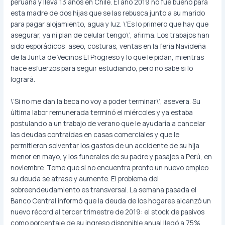
peruana y lleva 13 años en Chile. El año 2019 no fue bueno para
esta madre de dos hijas que se las rebusca junto a su marido
para pagar alojamiento, agua y luz. \’Es lo primero que hay que
asegurar, ya ni plan de celular tengo\’, afirma. Los trabajos han
sido esporádicos: aseo, costuras, ventas en la feria Navideña
de la Junta de Vecinos El Progreso y lo que le pidan, mientras
hace esfuerzos para seguir estudiando, pero no sabe si lo
logrará.
\’Si no me dan la beca no voy a poder terminar\’, asevera. Su
última labor remunerada terminó el miércoles y ya estaba
postulando a un trabajo de verano que le ayudaría a cancelar
las deudas contraídas en casas comerciales y que le
permitieron solventar los gastos de un accidente de su hija
menor en mayo, y los funerales de su padre y pasajes a Perú, en
noviembre. Teme que si no encuentra pronto un nuevo empleo
su deuda se atrase y aumente. El problema del
sobreendeudamiento es transversal. La semana pasada el
Banco Central informó que la deuda de los hogares alcanzó un
nuevo récord al tercer trimestre de 2019: el stock de pasivos
como porcentaje de su ingreso disponible anual llegó a 75%,