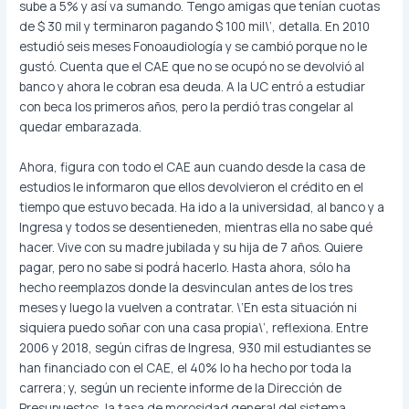
sube a 5% y así va sumando. Tengo amigas que tenían cuotas
de $ 30 mil y terminaron pagando $ 100 mil\’, detalla. En 2010
estudió seis meses Fonoaudiología y se cambió porque no le
gustó. Cuenta que el CAE que no se ocupó no se devolvió al
banco y ahora le cobran esa deuda. A la UC entró a estudiar
con beca los primeros años, pero la perdió tras congelar al
quedar embarazada.
Ahora, figura con todo el CAE aun cuando desde la casa de
estudios le informaron que ellos devolvieron el crédito en el
tiempo que estuvo becada. Ha ido a la universidad, al banco y a
Ingresa y todos se desentieneden, mientras ella no sabe qué
hacer. Vive con su madre jubilada y su hija de 7 años. Quiere
pagar, pero no sabe si podrá hacerlo. Hasta ahora, sólo ha
hecho reemplazos donde la desvinculan antes de los tres
meses y luego la vuelven a contratar. \’En esta situación ni
siquiera puedo soñar con una casa propia\’, reflexiona. Entre
2006 y 2018, según cifras de Ingresa, 930 mil estudiantes se
han financiado con el CAE, el 40% lo ha hecho por toda la
carrera; y, según un reciente informe de la Dirección de
Presupuestos, la tasa de morosidad general del sistema