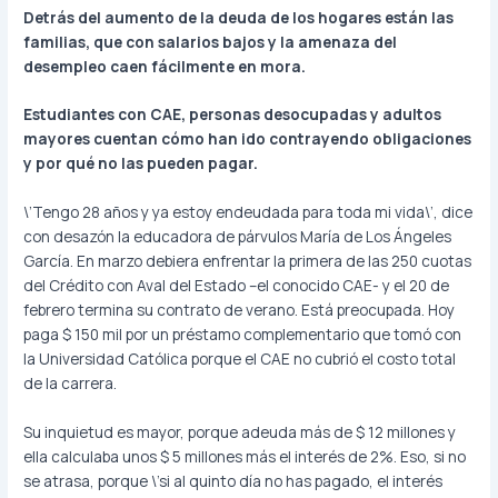
Detrás del aumento de la deuda de los hogares están las
familias, que con salarios bajos y la amenaza del
desempleo caen fácilmente en mora.
Estudiantes con CAE, personas desocupadas y adultos
mayores cuentan cómo han ido contrayendo obligaciones
y por qué no las pueden pagar.
\’Tengo 28 años y ya estoy endeudada para toda mi vida\’, dice
con desazón la educadora de párvulos María de Los Ángeles
García. En marzo debiera enfrentar la primera de las 250 cuotas
del Crédito con Aval del Estado –el conocido CAE- y el 20 de
febrero termina su contrato de verano. Está preocupada. Hoy
paga $ 150 mil por un préstamo complementario que tomó con
la Universidad Católica porque el CAE no cubrió el costo total
de la carrera.
Su inquietud es mayor, porque adeuda más de $ 12 millones y
ella calculaba unos $ 5 millones más el interés de 2%. Eso, si no
se atrasa, porque \’si al quinto día no has pagado, el interés