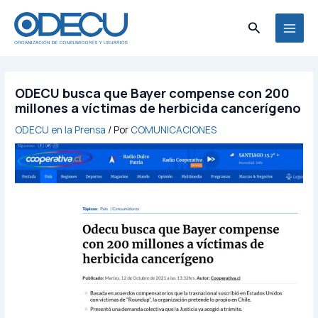
Ir
MAI
al
Buscar
MEN
contenido
ODECU busca que Bayer compense con 200
millones a víctimas de herbicida cancerígeno
ODECU en la Prensa
/ Por
COMUNICACIONES