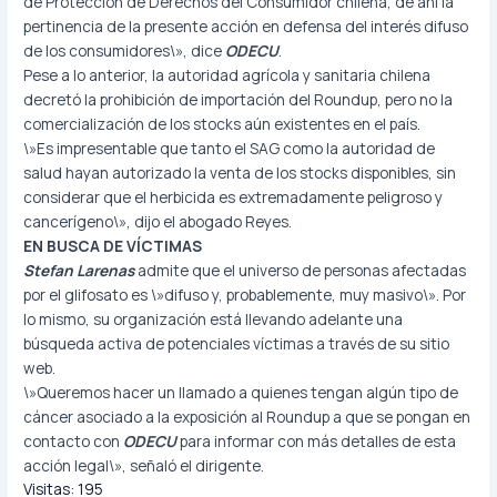
de Protección de Derechos del Consumidor chilena, de ahí la
pertinencia de la presente acción en defensa del interés difuso
de los consumidores\», dice
ODECU
.
Pese a lo anterior, la autoridad agrícola y sanitaria chilena
decretó la prohibición de importación del Roundup, pero no la
comercialización de los stocks aún existentes en el país.
\»Es impresentable que tanto el SAG como la autoridad de
salud hayan autorizado la venta de los stocks disponibles, sin
considerar que el herbicida es extremadamente peligroso y
cancerígeno\», dijo el abogado Reyes.
EN BUSCA DE VÍCTIMAS
Stefan Larenas
admite que el universo de personas afectadas
por el glifosato es \»difuso y, probablemente, muy masivo\». Por
lo mismo, su organización está llevando adelante una
búsqueda activa de potenciales víctimas a través de su sitio
web.
\»Queremos hacer un llamado a quienes tengan algún tipo de
cáncer asociado a la exposición al Roundup a que se pongan en
contacto con
ODECU
para informar con más detalles de esta
acción legal\», señaló el dirigente.
Visitas:
195