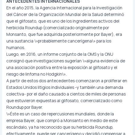
ANTECEDENTES INTERNACIONALES
En el año 2015, la Agencia Internacional para la Investigación
del Cáncer de la Organización Mundial de la Salud determinó
que el glifosato, que es uno de los ingredientes activos del
herbicida Roundup (comercializado originalmente por
Monsanto, que fue adquirida posteriormente por Bayer), era
una sustancia \»probablemente cancerígena\» para los
humanos.
Luego, en 2016, un informe conjunto de la OMS y la ONU
consignó que investigaciones sugerían \»alguna evidencia de
una asociación positiva entre la exposición al glifosato y el
riesgo de linfoma no Hodgkin\».
A partir de estos dos antecedentes comenzaron a proliferar en
Estados Unidos litigios individuales -y también una demanda
colectiva- por el daño causado a cientos de miles de personas
que estuvieron expuestas al glifosato, comercializado como
Roundup por Bayer.
\»Éste es un caso de repercusiones mundiales, donde la
empresa Bayer, que compró a Monsanto en medio de este
escándalo, ya ha reconocido que su herbicida Roundup,
efectivamente, puede ser cancerígeno y decidió compensar a