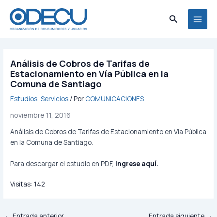
Ir
MAI
al
Buscar
MEN
contenido
Análisis de Cobros de Tarifas de
Estacionamiento en Vía Pública en la
Comuna de Santiago
Estudios
,
Servicios
/ Por
COMUNICACIONES
noviembre 11, 2016
Análisis de Cobros de Tarifas de Estacionamiento en Vía Pública
en la Comuna de Santiago.
Para descargar el estudio en PDF,
ingrese aquí
.
Visitas:
142
←
Entrada anterior
Entrada siguiente
→