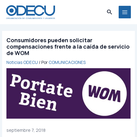
Ir
MAI
al
Buscar
MEN
contenido
Consumidores pueden solicitar
compensaciones frente a la caída de servicio
de WOM
Noticias ODECU
/ Por
COMUNICACIONES
septiembre 7, 2018