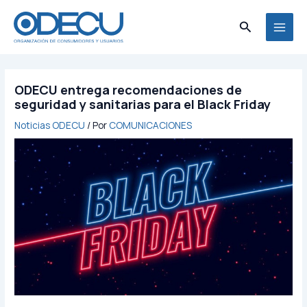
Ir
MAI
al
Buscar
MEN
contenido
ODECU entrega recomendaciones de
seguridad y sanitarias para el Black Friday
Noticias ODECU
/ Por
COMUNICACIONES