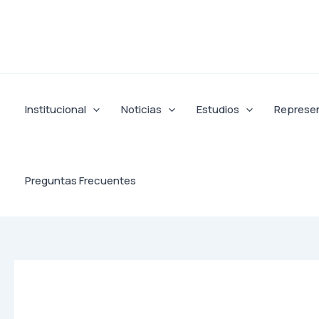
Ir
al
contenido
Institucional
Noticias
Estudios
Represe
Preguntas Frecuentes