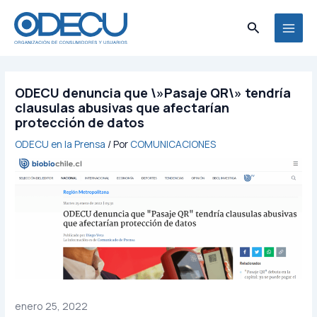
Ir
MAI
al
Buscar
MEN
contenido
ODECU denuncia que \»Pasaje QR\» tendría
clausulas abusivas que afectarían
protección de datos
ODECU en la Prensa
/ Por
COMUNICACIONES
enero 25, 2022