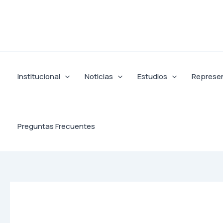
Ir
al
contenido
Institucional
Noticias
Estudios
Represe
Preguntas Frecuentes