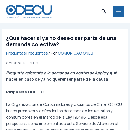
Ir
MAI
al
Buscar
MEN
contenido
¿Qué hacer si ya no deseo ser parte de una
demanda colectiva?
Preguntas Frecuentes
/ Por
COMUNICACIONES
octubre 18, 2019
Pregunta referente a la demanda en contra de Apple
y qué
hacer en caso de ya no querer ser parte de la causa.
Respuesta ODECU:
La Organización de Consumidores y Usuarios de Chile, ODECU,
busca promover y defender los derechos de los usuarios y
consumidores en el
marco de la Ley 19.496. Desde esa
perspectiva se ha implementado este Servicio de Atención al
Consumidor, SAC, cuya labor fundamental es orientar a los