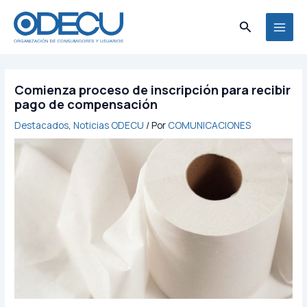
Ir
MAI
al
Buscar
MEN
contenido
Comienza proceso de inscripción para recibir
pago de compensación
Destacados
,
Noticias ODECU
/ Por
COMUNICACIONES