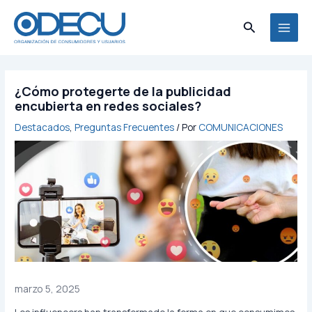
Ir
MAI
al
Buscar
MEN
contenido
¿Cómo protegerte de la publicidad
encubierta en redes sociales?
Destacados
,
Preguntas Frecuentes
/ Por
COMUNICACIONES
marzo 5, 2025