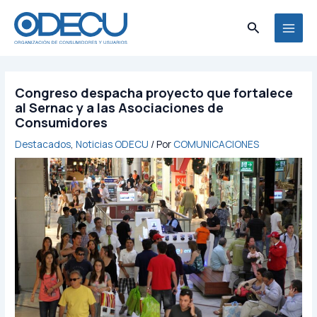
Ir
MAI
al
Buscar
MEN
contenido
Congreso despacha proyecto que fortalece
al Sernac y a las Asociaciones de
Consumidores
Destacados
,
Noticias ODECU
/ Por
COMUNICACIONES