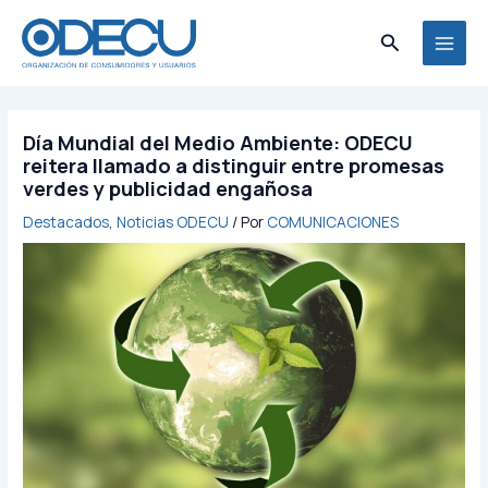
Ir
MAI
al
Buscar
MEN
contenido
Día Mundial del Medio Ambiente: ODECU
reitera llamado a distinguir entre promesas
verdes y publicidad engañosa
Destacados
,
Noticias ODECU
/ Por
COMUNICACIONES