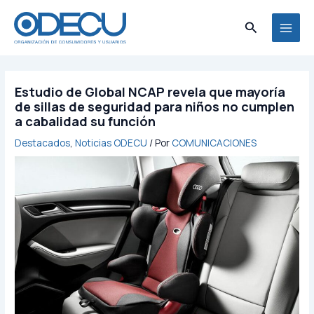
Ir
MAI
al
Buscar
MEN
contenido
Estudio de Global NCAP revela que mayoría
de sillas de seguridad para niños no cumplen
a cabalidad su función
Destacados
,
Noticias ODECU
/ Por
COMUNICACIONES