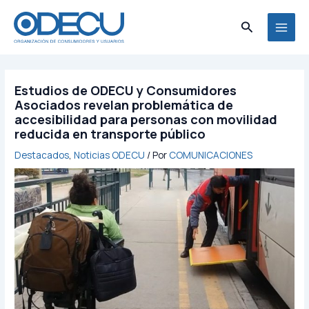
Ir
MAI
al
Buscar
MEN
contenido
Estudios de ODECU y Consumidores
Asociados revelan problemática de
accesibilidad para personas con movilidad
reducida en transporte público
Destacados
,
Noticias ODECU
/ Por
COMUNICACIONES