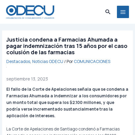
Ir
MAI
al
Buscar
MEN
contenido
Justicia condena a Farmacias Ahumada a
pagar indemnización tras 15 años por el caso
colusión de las farmacias
Destacados
,
Noticias ODECU
/ Por
COMUNICACIONES
septiembre 13, 2023
El fallo de la Corte de Apelaciones señala que se condena a
Farmacias Ahumada a indemnizar a los consumidores por
un monto total que supera los $2.100 millones, y que
podría verse incrementado sustancialmente tras la
aplicación de intereses.
La Corte de Apelaciones de Santiago condenó a Farmacias