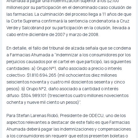
Ahumada a pagar una indemnización superior a los $2.100
millones por su participación en el denominado caso colusión de
las farmacias. La culminación del proceso llega a 11 años de que
la Corte Suprema confirmará la sentencia condenatoria a Cruz
Verde y Salcobrand por su participación en la colusión, llevada a
cabo entre diciembre de 2007 y marzo de 2008.
En detalle, el fallo del tribunal de alzada señala que se condena
a Farmacias Ahumada a “indemnizar a los consumidores por los
perjuicios causados por el cartel en que participó, las siguientes
cantidades: a) Grupo N°1, daño asociado a precio o interés
colectivo: $1.810.694.265 (mil ochocientos diez millones
seiscientos noventa y cuatro mil doscientos sesenta y cinco
pesos). b) Grupo N°2, daño asociado a cantidad o interés
difuso: $304.989.101 (trescientos cuatro millones novecientos
ochenta y nueve mil ciento un pesos)”.
Para Stefan Larenas Riobó, Presidente de ODECU, uno de los
aspectos relevantes a destacar de este fallo es que Farmacias
Ahumada deberá pagar las indemnizaciones y compensaciones
a los consumidores sin requerir que estos presenten boletas o