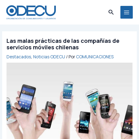
Ir
MAI
al
Buscar
MEN
contenido
Las malas prácticas de las compañías de
servicios móviles chilenas
Destacados
,
Noticias ODECU
/ Por
COMUNICACIONES