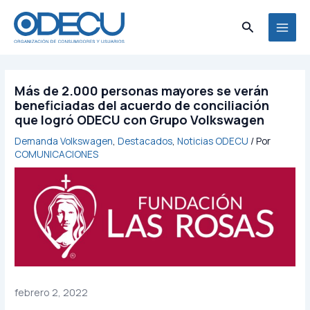
Ir
MAI
al
Buscar
MEN
contenido
Más de 2.000 personas mayores se verán
beneficiadas del acuerdo de conciliación
que logró ODECU con Grupo Volkswagen
Demanda Volkswagen
,
Destacados
,
Noticias ODECU
/ Por
COMUNICACIONES
febrero 2, 2022