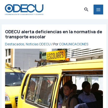
Ir
MAI
al
Buscar
MEN
contenido
ODECU alerta deficiencias en la normativa de
transporte escolar
Destacados
,
Noticias ODECU
/ Por
COMUNICACIONES