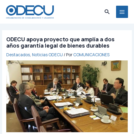
Ir
MAI
al
Buscar
MEN
contenido
ODECU apoya proyecto que amplía a dos
años garantía legal de bienes durables
Destacados
,
Noticias ODECU
/ Por
COMUNICACIONES