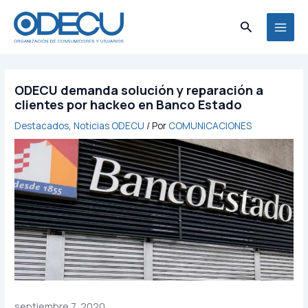
Ir
MAI
al
Buscar
MEN
contenido
ODECU demanda solución y reparación a
clientes por hackeo en Banco Estado
Destacados
,
Noticias ODECU
/ Por
COMUNICACIONES
septiembre 7, 2020