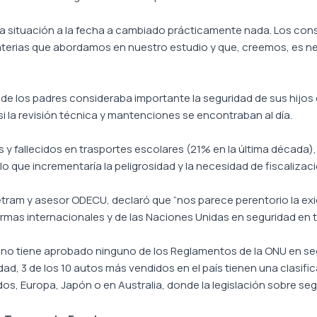
“la situación a la fecha a cambiado prácticamente nada. Los co
aterias que abordamos en nuestro estudio y que, creemos, es 
e los padres consideraba importante la seguridad de sus hijos e
si la revisión técnica y mantenciones se encontraban al día.
 y fallecidos en trasportes escolares (21% en la última década
lo que incrementaría la peligrosidad y la necesidad de fiscalizaci
 Setram y asesor ODECU, declaró que “nos parece perentorio la exi
rmas internacionales y de las Naciones Unidas en seguridad en t
ile no tiene aprobado ninguno de los Reglamentos de la ONU en s
idad, 3 de los 10 autos más vendidos en el país tienen una clasifi
os, Europa, Japón o en Australia, donde la legislación sobre se