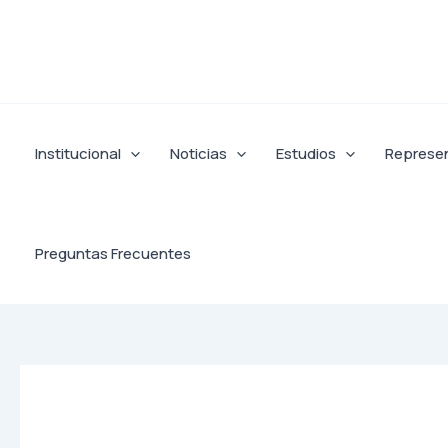
Ir
al
contenido
Institucional
Noticias
Estudios
Represe
Preguntas Frecuentes