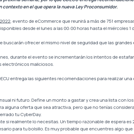
un contexto en el que opera la nueva Ley Proconsumidor.
y2022
, evento de eCommerce que reunirá a más de 751 empresas.
isponibles desde el lunes a las 00:00 horas hasta el miércoles 1 d
que buscarán ofrecer el mismo nivel de seguridad que las grand
es, durante el evento se incrementarán los intentos de estafar 
s electrónicos maliciosos.
 ODECU entrega las siguientes recomendaciones para realizar un
ual ni futuro. Define un monto a gastar y crea una lista con los
ara alguna oferta que sea atractiva, pero que no tenías consider
 cerrado tu CyberDay.
te si realmente lo necesitas. Un tiempo razonable de espera es
esario para tu bolsillo. Es muy probable que encuentres algo 