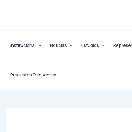
Ir
al
contenido
Institucional
Noticias
Estudios
Represe
Preguntas Frecuentes