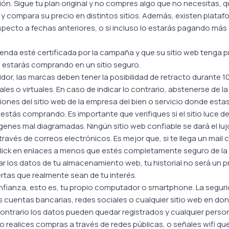
ión. Sigue tu plan original y no compres algo que no necesitas,
 y compara su precio en distintos sitios. Además, existen plata
especto a fechas anteriores, o si incluso lo estarás pagando más
ienda esté certificada por la campaña y que su sitio web tenga 
e estarás comprando en un sitio seguro.
or, las marcas deben tener la posibilidad de retracto durante 10
es o virtuales. En caso de indicar lo contrario, abstenerse de la
ciones del sitio web de la empresa del bien o servicio donde est
e estás comprando. Es importante que verifiques si el sitio luce 
enes mal diagramadas. Ningún sitio web confiable se dará el luj
a través de correos electrónicos. Es mejor que, si te llega un mai
r click en enlaces a menos que estés completamente seguro de la 
rar los datos de tu almacenamiento web, tu historial no será un 
rtas que realmente sean de tu interés.
ianza, esto es, tu propio computador o smartphone. La segurid
s cuentas bancarias, redes sociales o cualquier sitio web en do
contrario los datos pueden quedar registrados y cualquier perso
No realices compras a través de redes públicas, o señales wifi 