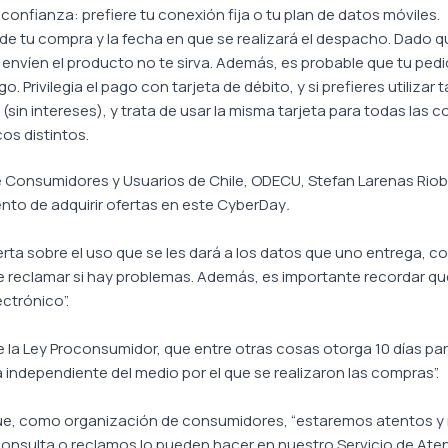
a confianza: prefiere tu conexión fija o tu plan de datos móviles.
o de tu compra y la fecha en que se realizará el despacho. Dado
 envíen el producto no te sirva. Además, es probable que tu pedi
. Privilegia el pago con tarjeta de débito, y si prefieres utilizar 
in intereses), y trata de usar la misma tarjeta para todas las 
os distintos.
de Consumidores y Usuarios de Chile, ODECU, Stefan Larenas Riob
to de adquirir ofertas en este CyberDay
.
erta sobre el uso que se les dará a los datos que uno entrega, 
reclamar si hay problemas. Además, es importante recordar qu
ctrónico”.
 la Ley Proconsumidor, que entre otras cosas otorga 10 días p
 independiente del medio por el que se realizaron las compras”.
que, como organización de consumidores, “estaremos atentos y
 consulta o reclamos lo pueden hacer en nuestro Servicio de Ate