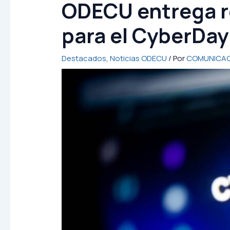
ODECU entrega r
para el CyberDa
Destacados
,
Noticias ODECU
/ Por
COMUNICAC