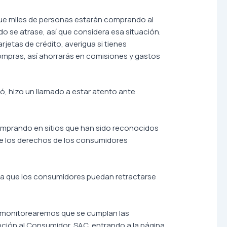
 que miles de personas estarán comprando al
do se atrase, así que considera esa situación.
tarjetas de crédito, averigua si tienes
compras, así ahorrarás en comisiones y gastos
ó, hizo un llamado a estar atento ante
comprando en sitios que han sido reconocidos
e los derechos de los consumidores
ara que los consumidores puedan retractarse
 monitorearemos que se cumplan las
nción al Consumidor, SAC, entrando a la página