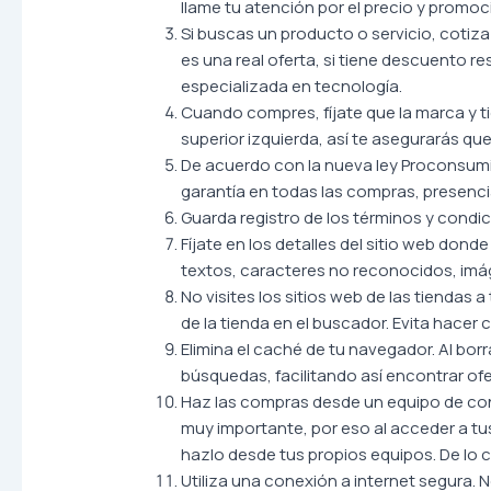
llame tu atención por el precio y promoc
Si buscas un producto o servicio, cotiza
es una real oferta, si tiene descuento r
especializada en tecnología.
Cuando compres, fíjate que la marca y t
superior izquierda, así te asegurarás qu
De acuerdo con la nueva ley Proconsumid
garantía en todas las compras, presencial
Guarda registro de los términos y condi
Fíjate en los detalles del sitio web dond
textos, caracteres no reconocidos, imág
No visites los sitios web de las tiendas 
de la tienda en el buscador. Evita hace
Elimina el caché de tu navegador. Al bor
búsquedas, facilitando así encontrar ofe
Haz las compras desde un equipo de conf
muy importante, por eso al acceder a tu
hazlo desde tus propios equipos. De lo 
Utiliza una conexión a internet segura. 