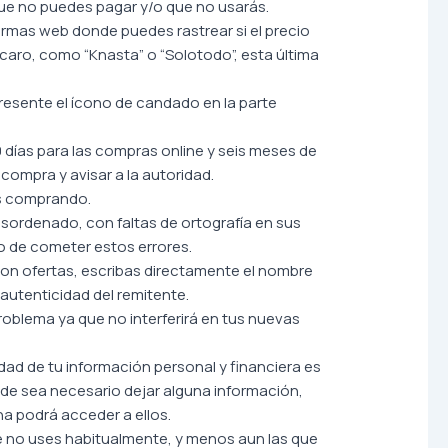
 que no puedes pagar y/o que no usarás.
formas web donde puedes rastrear si el precio
 caro, como “Knasta” o “Solotodo”, esta última
presente el ícono de candado en la parte
 días para las compras online y seis meses de
 compra y avisar a la autoridad.
as comprando.
desordenado, con faltas de ortografía en sus
o de cometer estos errores.
l con ofertas, escribas directamente el nombre
autenticidad del remitente.
problema ya que no interferirá en tus nuevas
ad de tu información personal y financiera es
nde sea necesario dejar alguna información,
na podrá acceder a ellos.
que no uses habitualmente, y menos aun las que