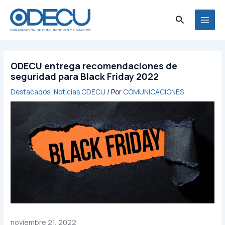
Ir
MAI
al
Buscar
MEN
contenido
ODECU entrega recomendaciones de
seguridad para Black Friday 2022
Destacados
,
Noticias ODECU
/ Por
COMUNICACIONES
noviembre 21, 2022