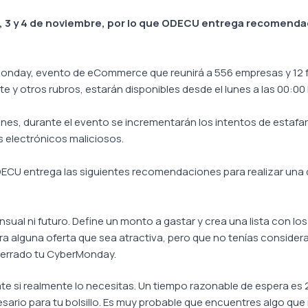
s 2, 3 y 4 de noviembre, por lo que ODECU entrega recomenda
nday, evento de eCommerce que reunirá a 556 empresas y 12 fun
e y otros rubros, estarán disponibles desde el lunes a las 00:00
es, durante el evento se incrementarán los intentos de estafar 
s electrónicos maliciosos.
 ODECU entrega las siguientes recomendaciones para realizar un
ual ni futuro. Define un monto a gastar y crea una lista con los
ara alguna oferta que sea atractiva, pero que no tenías consider
 cerrado tu CyberMonday.
te si realmente lo necesitas. Un tiempo razonable de espera es
esario para tu bolsillo. Es muy probable que encuentres algo 