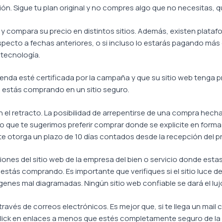
ión. Sigue tu plan original y no compres algo que no necesitas,
 y compara su precio en distintos sitios. Además, existen plata
especto a fechas anteriores, o si incluso lo estarás pagando má
 tecnología.
ienda esté certificada por la campaña y que su sitio web tenga 
e estás comprando en un sitio seguro.
 el retracto. La posibilidad de arrepentirse de una compra hec
r lo que te sugerimos preferir comprar donde se explicite en form
y te otorga un plazo de 10 días contados desde la recepción del
ciones del sitio web de la empresa del bien o servicio donde est
e estás comprando. Es importante que verifiques si el sitio luce 
enes mal diagramadas. Ningún sitio web confiable se dará el luj
a través de correos electrónicos. Es mejor que, si te llega un mai
r click en enlaces a menos que estés completamente seguro de la 