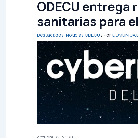
ODECU entrega r
sanitarias para 
Destacados
,
Noticias ODECU
/ Por
COMUNICAC
octubre 28, 2020