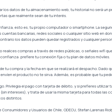
rar los datos de tu almacenamiento web, tu historial no será un 
rtas que realmente sean de tu interés.
ianza, esto es, tu propio computador o smartphone. La segurid
s cuentas bancarias, redes sociales o cualquier sitio web en do
contrario los datos pueden quedar registrados y cualquier perso
No realices compras a través de redes públicas, o señales wifi 
a confianza: prefiere tu conexión fija o tu plan de datos móviles.
o de tu compra y la fecha en que se realizará el despacho. Dado
 envíen el producto no te sirva. Además, es probable que tu pedi
. Privilegia el pago con tarjeta de débito, y si prefieres utilizar 
in intereses), y trata de usar la misma tarjeta para todas las 
os distintos.
de Consumidores y Usuarios de Chile, ODECU, Stefan Larenas Riob