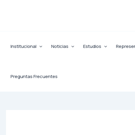
Ir
al
contenido
Institucional
Noticias
Estudios
Represe
Preguntas Frecuentes