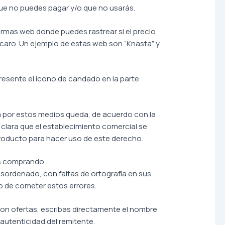
 que no puedes pagar y/o que no usarás.
formas web donde puedes rastrear si el precio
s caro. Un ejemplo de estas web son “Knasta” y
presente el ícono de candado en la parte
ha por estos medios queda, de acuerdo con la
a clara que el establecimiento comercial se
 producto para hacer uso de este derecho.
as comprando.
desordenado, con faltas de ortografía en sus
o de cometer estos errores.
l con ofertas, escribas directamente el nombre
autenticidad del remitente.