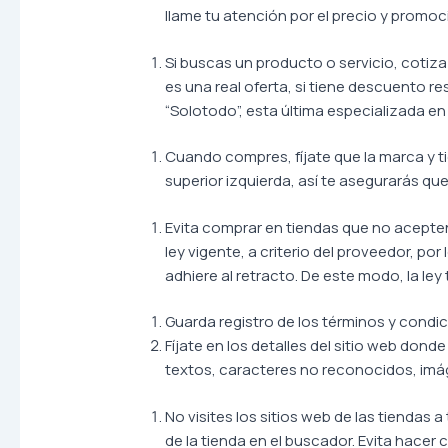
llame tu atención por el precio y promoc
Si buscas un producto o servicio, cotiza
es una real oferta, si tiene descuento r
“Solotodo”, esta última especializada en
Cuando compres, fíjate que la marca y t
superior izquierda, así te asegurarás qu
Evita comprar en tiendas que no acepten
ley vigente, a criterio del proveedor, po
adhiere al retracto. De este modo, la le
Guarda registro de los términos y condi
Fíjate en los detalles del sitio web dond
textos, caracteres no reconocidos, imág
No visites los sitios web de las tiendas 
de la tienda en el buscador. Evita hace