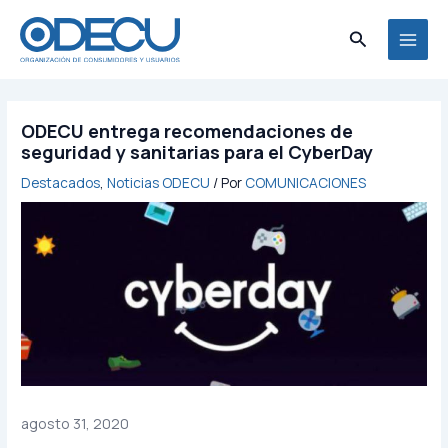
Ir
MAI
al
Buscar
MEN
contenido
ODECU entrega recomendaciones de
seguridad y sanitarias para el CyberDay
Destacados
,
Noticias ODECU
/ Por
COMUNICACIONES
agosto 31, 2020