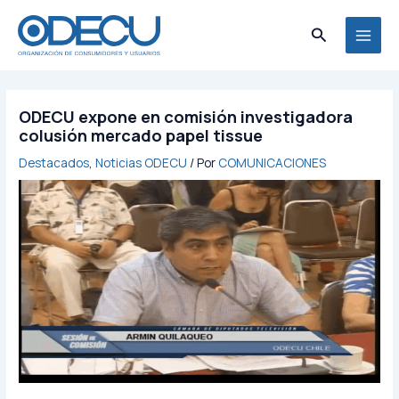
Ir
MAI
al
Buscar
MEN
contenido
ODECU expone en comisión investigadora
colusión mercado papel tissue
Destacados
,
Noticias ODECU
/ Por
COMUNICACIONES