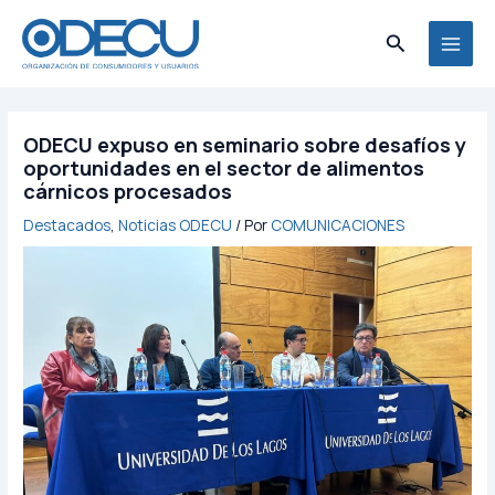
Ir
MAI
al
Buscar
MEN
contenido
ODECU expuso en seminario sobre desafíos y
oportunidades en el sector de alimentos
cárnicos procesados
Destacados
,
Noticias ODECU
/ Por
COMUNICACIONES