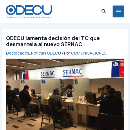
Ir
MAI
al
Buscar
MEN
contenido
ODECU lamenta decisión del TC que
desmantela al nuevo SERNAC
Destacados
,
Noticias ODECU
/ Por
COMUNICACIONES