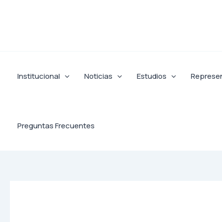
Ir
al
contenido
Institucional
Noticias
Estudios
Represe
Preguntas Frecuentes