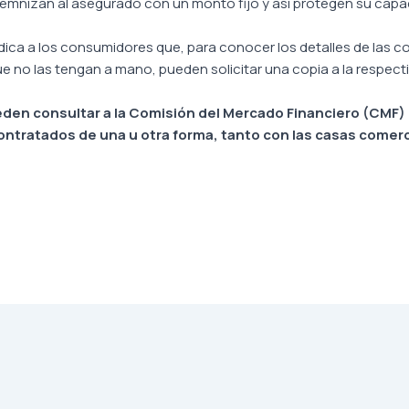
ndemnizan al asegurado con un monto fijo y así protegen su cap
dica a los consumidores que, para conocer los detalles de las c
ue no las tengan a mano, pueden solicitar una copia a la respect
den consultar a la Comisión del Mercado Financiero (CMF)
contratados de una u otra forma, tanto con las casas comer