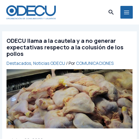
Ir
MAI
al
Buscar
MEN
contenido
ODECU llama a la cautela y a no generar
expectativas respecto a la colusión de los
pollos
Destacados
,
Noticias ODECU
/ Por
COMUNICACIONES