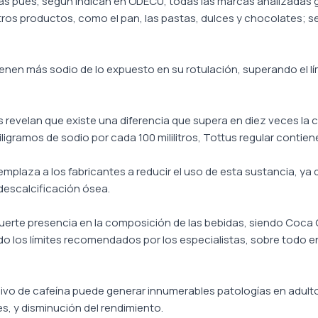
ías pues, según indican en ODECU, todas las marcas analizadas g
tros productos, como el pan, las pastas, dulces y chocolates; 
ntienen más sodio de lo expuesto en su rotulación, superando el l
s revelan que existe una diferencia que supera en diez veces la
ligramos de sodio por cada 100 mililitros, Tottus regular contien
emplaza a los fabricantes a reducir el uso de esta sustancia, 
 descalcificación ósea.
 fuerte presencia en la composición de las bebidas, siendo Coca 
o los límites recomendados por los especialistas, sobre todo en
o de cafeína puede generar innumerables patologías en adulto
s, y disminución del rendimiento.