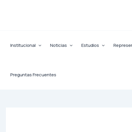
Ir
al
contenido
Institucional
Noticias
Estudios
Represe
Preguntas Frecuentes