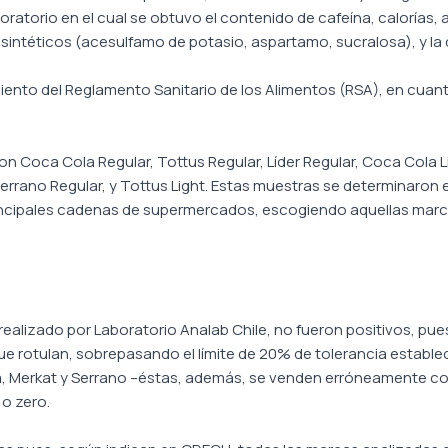
oratorio en el cual se obtuvo el contenido de cafeína, calorías
sintéticos (acesulfamo de potasio, aspartamo, sucralosa), y la 
ento del Reglamento Sanitario de los Alimentos (RSA), en cuanto 
ron Coca Cola Regular, Tottus Regular, Líder Regular, Coca Cola 
t, Serrano Regular, y Tottus Light. Estas muestras se determinar
rincipales cadenas de supermercados, escogiendo aquellas marc
 realizado por Laboratorio Analab Chile, no fueron positivos, pue
ue rotulan, sobrepasando el límite de 20% de tolerancia estable
a, Merkat y Serrano –éstas, además, se venden erróneamente c
 o zero.