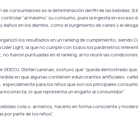
 de consumidores es la determinación del PH de las bebidas. Si b
 controlar “al máximo” su consumo, pues la ingesta en exceso
y daños en los dientes, como el surgimiento de caries y el desga
rganizó los resultados en un ranking de cumplimiento, siendo Co
rra Líder Light, la que no cumple con todos los parámetros referent
, no fueron puntuadas en el ranking, al no reunir las condiciones
e de ODECU, Stefan Larenas, sostuvo que “queda demostrado que,
medida en que algunas contienen edulcorantes artificiales, cafe
 especialmente para los niños que son los principales consumid
ma incorrecta, lo que representa un engaño al consumidor”.
 bebidas cola o, al menos, hacerlo en forma consciente y mode
 por parte de los niños”.