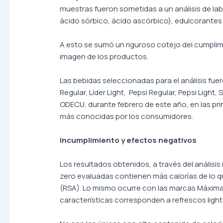
muestras fueron sometidas a un análisis de lab
ácido sórbico, ácido ascórbico), edulcorantes 
A esto se sumó un riguroso cotejo del cumplimi
imagen de los productos.
Las bebidas seleccionadas para el análisis fue
Regular, Líder Light, Pepsi Regular, Pepsi Ligh
ODECU, durante febrero de este año, en las p
más conocidas por los consumidores.
Incumplimiento y efectos negativos
Los resultados obtenidos, a través del análisis
zero evaluadas contienen más calorías de lo q
(RSA). Lo mismo ocurre con las marcas Máxim
características corresponden a refrescos light