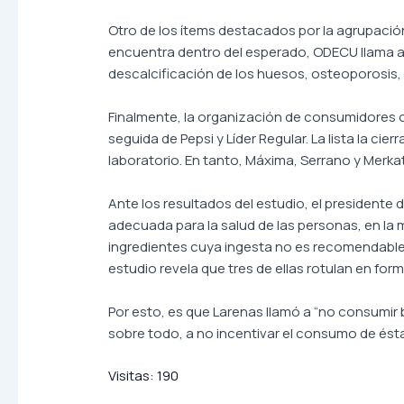
Otro de los ítems destacados por la agrupación
encuentra dentro del esperado, ODECU llama a
descalcificación de los huesos, osteoporosis, 
Finalmente, la organización de consumidores o
seguida de Pepsi y Líder Regular. La lista la cie
laboratorio. En tanto, Máxima, Serrano y Merkat
Ante los resultados del estudio, el president
adecuada para la salud de las personas, en la 
ingredientes cuya ingesta no es recomendable,
estudio revela que tres de ellas rotulan en for
Por esto, es que Larenas llamó a “no consumir
sobre todo, a no incentivar el consumo de éstas
Visitas:
190