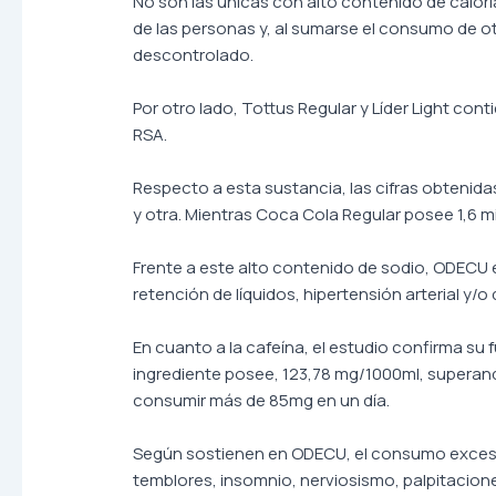
No son las únicas con alto contenido de calor
de las personas y, al sumarse el consumo de o
descontrolado.
Por otro lado, Tottus Regular y Líder Light co
RSA.
Respecto a esta sustancia, las cifras obtenida
y otra. Mientras Coca Cola Regular posee 1,6 mi
Frente a este alto contenido de sodio, ODECU 
retención de líquidos, hipertensión arterial y/o
En cuanto a la cafeína, el estudio confirma su
ingrediente posee, 123,78 mg/1000ml, superand
consumir más de 85mg en un día.
Según sostienen en ODECU, el consumo excesiv
temblores, insomnio, nerviosismo, palpitacione