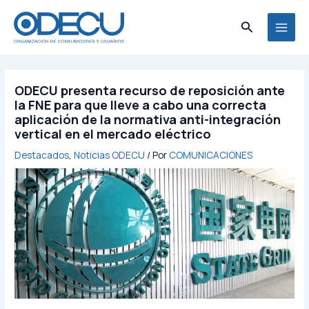
Ir
MAI
al
Buscar
MEN
contenido
ODECU presenta recurso de reposición ante
la FNE para que lleve a cabo una correcta
aplicación de la normativa anti-integración
vertical en el mercado eléctrico
Destacados
,
Noticias ODECU
/ Por
COMUNICACIONES