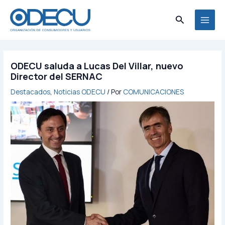
Ir
MAI
al
Buscar
MEN
contenido
ODECU saluda a Lucas Del Villar, nuevo
Director del SERNAC
Destacados
,
Noticias ODECU
/ Por
COMUNICACIONES