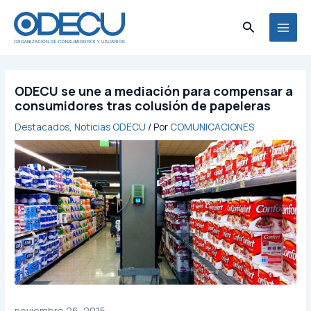
Ir
MAI
al
Buscar
MEN
contenido
ODECU se une a mediación para compensar a
consumidores tras colusión de papeleras
Destacados
,
Noticias ODECU
/ Por
COMUNICACIONES
noviembre 26, 2015