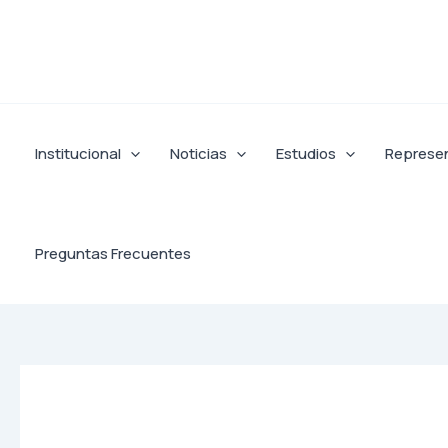
Ir
al
contenido
Institucional
Noticias
Estudios
Represe
Preguntas Frecuentes